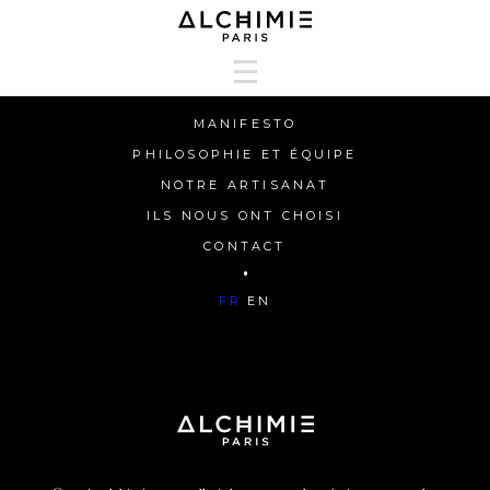
MANIFESTO
MANIFESTO
PHILOSOPHIE ET ÉQUIPE
PHILOSOPHIE ET ÉQUIPE
NOTRE ARTISANAT
NOTRE ARTISANAT
ILS NOUS ONT CHOISI
ILS NOUS ONT CHOISI
CONTACT
HAPPY HUNTERS
FR
EN
CONTACT
FR
EN