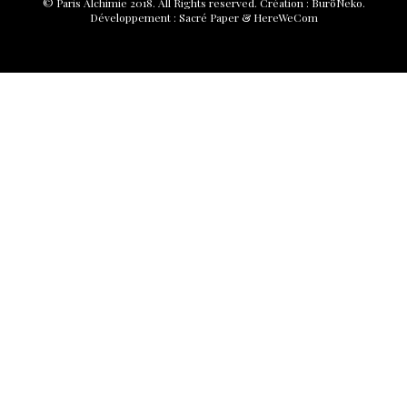
© Paris Alchimie 2018. All Rights reserved.
Création :
BuröNeko
.
Développement :
Sacré Paper
&
HereWeCom