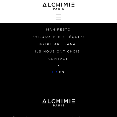
MANIFESTO
MANIFESTO
PHILOSOPHIE ET ÉQUIPE
PHILOSOPHIE ET ÉQUIPE
NOTRE ARTISANAT
NOTRE ARTISANAT
ILS NOUS ONT CHOISI
ILS NOUS ONT CHOISI
CONTACT
HAPPY HUNTERS
FR
EN
CONTACT
FR
EN