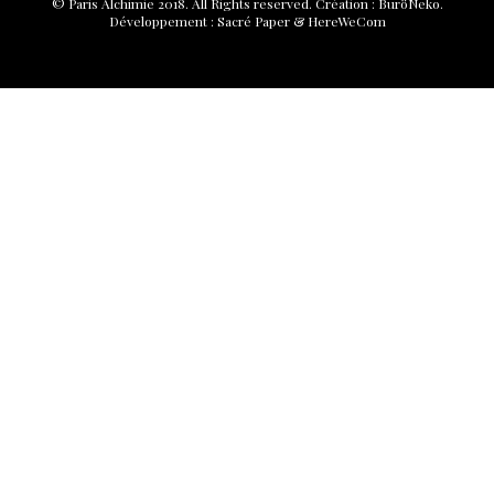
© Paris Alchimie 2018. All Rights reserved.
Création :
BuröNeko
.
Développement :
Sacré Paper
&
HereWeCom