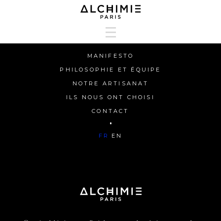
MANIFESTO
MANIFESTO
PHILOSOPHIE ET ÉQUIPE
PHILOSOPHIE ET ÉQUIPE
NOTRE ARTISANAT
NOTRE ARTISANAT
ILS NOUS ONT CHOISI
ILS NOUS ONT CHOISI
CONTACT
HAPPY HUNTERS
FR
EN
CONTACT
FR
EN