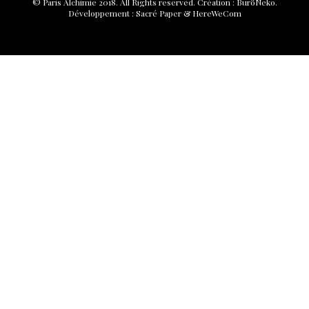
© Paris Alchimie 2018. All Rights reserved.
Création :
BuröNeko
.
Développement :
Sacré Paper
&
HereWeCom