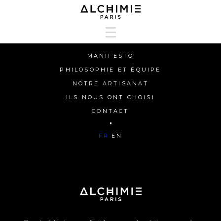
MANIFESTO
MANIFESTO
PHILOSOPHIE ET ÉQUIPE
PHILOSOPHIE ET ÉQUIPE
NOTRE ARTISANAT
NOTRE ARTISANAT
ILS NOUS ONT CHOISI
ILS NOUS ONT CHOISI
CONTACT
HAPPY HUNTERS
FR
EN
CONTACT
FR
EN