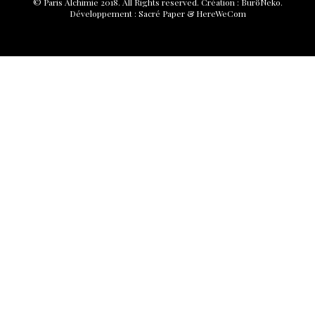
© Paris Alchimie 2018. All Rights reserved.
Création :
BuröNeko
.
Développement :
Sacré Paper
&
HereWeCom